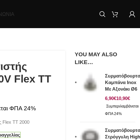
ΝΩΝΊΑ
YOU MAY ALSO
LIKE…
ιστής
V Flex TT
Συρματόβουρτ
Καμπάνα Inox
Με Αξονάκι Ø6
€
€
 Flex TT 2000
Συρματόβουρτ
ραγγελίας
Στρόγγυλη Hig