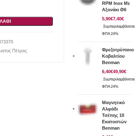
RPM Inox Με
Αξονάκι Ø6
€
€
ΛΆΘΙ
373370
Φρεζοτρύπανο
σματος Πέτρας
Κοβαλτίου
Benman
€
€
Μαγνητικό
Αλφάδι
Τσέπης 10
Εκατοστών
Benman