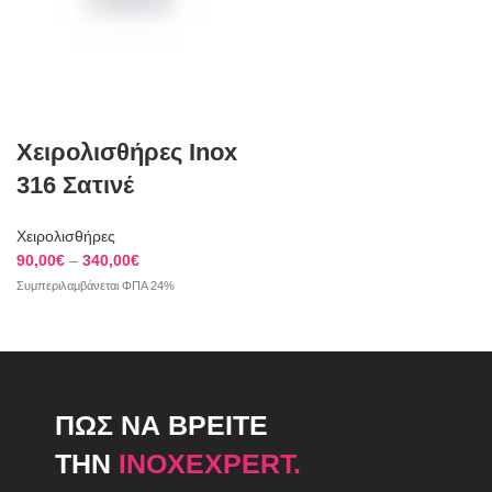
Χειρολισθήρες Inox
316 Σατινέ
Χειρολισθήρες
Price
90,00
€
–
340,00
€
range:
Συμπεριλαμβάνεται ΦΠΑ 24%
90,00€
through
340,00€
ΠΩΣ ΝΑ ΒΡΕΙΤΕ
ΤΗΝ
INOXEXPERT.