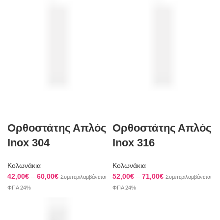
Ορθοστάτης Απλός
Ορθοστάτης Απλός
Inox 304
Inox 316
Κολωνάκια
Κολωνάκια
Price
Price
42,00
€
–
60,00
€
52,00
€
–
71,00
€
Συμπεριλαμβάνεται
Συμπεριλαμβάνεται
range:
range:
ΦΠΑ 24%
ΦΠΑ 24%
42,00€
52,00€
through
through
60,00€
71,00€