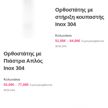
Ορθοστάτης με
στήριξη κουπαστής
Inox 304
Κολωνάκια
Price
51,00
€
–
64,00
€
Συμπεριλαμβάνεται
range:
ΦΠΑ 24%
51,00€
Ορθοστάτης με
through
Πιάστρα Απλός
64,00€
Inox 304
Κολωνάκια
Price
53,00
€
–
77,00
€
Συμπεριλαμβάνεται
range:
ΦΠΑ 24%
53,00€
through
77,00€