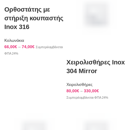
Ορθοστάτης με
στήριξη κουπαστής
Inox 316
Κολωνάκια
Price
66,00
€
–
74,00
€
Συμπεριλαμβάνεται
range:
ΦΠΑ 24%
66,00€
Χειρολισθήρες Inox
through
304 Mirror
74,00€
Χειρολισθήρες
Price
80,00
€
–
330,00
€
range:
Συμπεριλαμβάνεται ΦΠΑ 24%
80,00€
through
330,00€