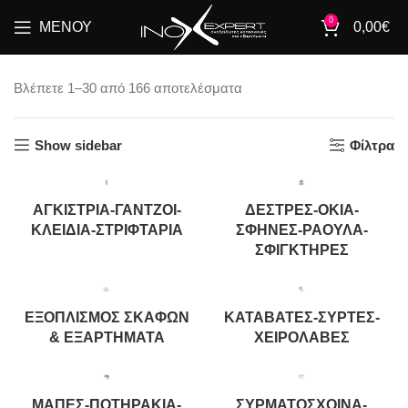
0
ΜΕΝΟΎ
0,00
€
Βλέπετε 1–30 από 166 αποτελέσματα
Show sidebar
Φίλτρα
ΑΓΚΊΣΤΡΙΑ-ΓΆΝΤΖΟΙ-
ΔΈΣΤΡΕΣ-ΌΚΙΑ-
ΚΛΕΙΔΙΆ-ΣΤΡΙΦΤΆΡΙΑ
ΣΦΉΝΕΣ-ΡΆΟΥΛΑ-
ΣΦΙΓΚΤΉΡΕΣ
ΕΞΟΠΛΙΣΜΌΣ ΣΚΑΦΏΝ
ΚΑΤΑΒΆΤΕΣ-ΣΎΡΤΕΣ-
& ΕΞΑΡΤΉΜΑΤΑ
ΧΕΙΡΟΛΑΒΈΣ
ΜΆΠΕΣ-ΠΟΤΗΡΆΚΙΑ-
ΣΥΡΜΑΤΌΣΧΟΙΝΑ-