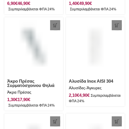
€
€
€
€
Άκρο Πρέσας
Αλυσίδα Inox AISI 304
Συρματόσχοινου Θηλιά
Αλυσίδες-Άγκυρες
Inox AISI 316
Άκρα Πρέσας
€
€
€
€