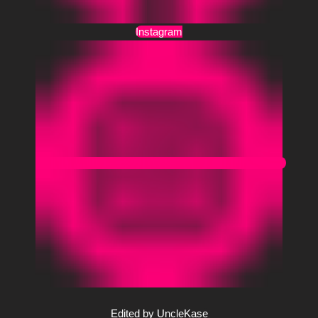
Instagram
Edited by UncleKase