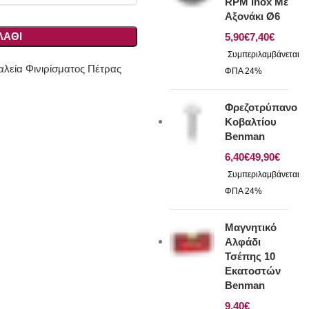
RPM Inox Με
Αξονάκι Ø6
ΛΆΘΙ
€
€
λεία Φινιρίσματος Πέτρας
Φρεζοτρύπανο
Κοβαλτίου
Benman
€
€
Μαγνητικό
Αλφάδι
Τσέπης 10
Εκατοστών
Benman
€