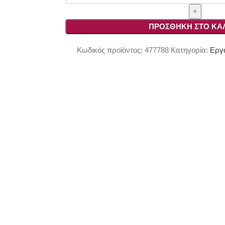
Πέτρας
Νερού
Flex
ΠΡΟΣΘΉΚΗ ΣΤΟ ΚΑ
LW
1202
Κωδικός προϊόντος:
477788
Κατηγορία:
Εργα
SN,
PRCD
ποσότητα