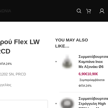
ΝΩΝΊΑ
YOU MAY ALSO
ρού Flex LW
LIKE…
RCD
Συρματόβουρτσ
Καμπάνα Inox
Με Αξονάκι Ø6
€
€
W 1202 SN, PRCD
γγελίας
Συρματόβουρτσ
Στρόγγυλη High