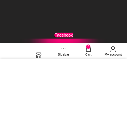
Τρόποι Αποστολής
Όροι Χρήσης
Facebook
0
Sidebar
Cart
My account
Shop
Χρησιμοποιούμε cookies για να βελτιώσουμε την εμπειρία
σας στον ιστότοπό μας. Χρησιμοποιώντας τη σελίδα μας,
συμφωνείτε στη χρήση των cookies.
MORE INFO
ACCEPT