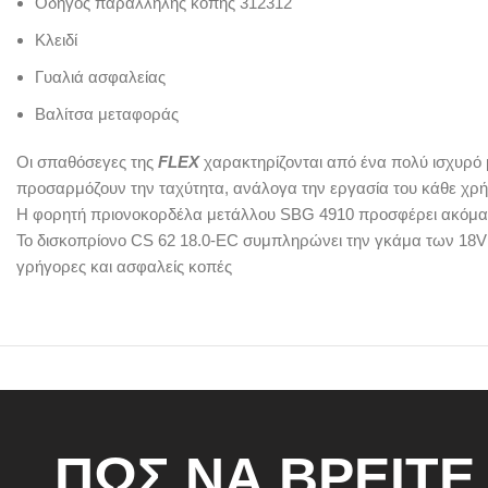
Οδηγός παράλληλης κοπής 312312
Κλειδί
Γυαλιά ασφαλείας
Βαλίτσα μεταφοράς
Οι σπαθόσεγες της
FLEX
χαρακτηρίζονται από ένα πολύ ισχυρό μ
προσαρμόζουν την ταχύτητα, ανάλογα την εργασία του κάθε χρήσ
Η φορητή πριονοκορδέλα μετάλλου SBG 4910 προσφέρει ακόμα με
Το δισκοπρίονο CS 62 18.0-EC συμπληρώνει την γκάμα των 18V ε
γρήγορες και ασφαλείς κοπές
ΠΩΣ ΝΑ ΒΡΕΙΤΕ