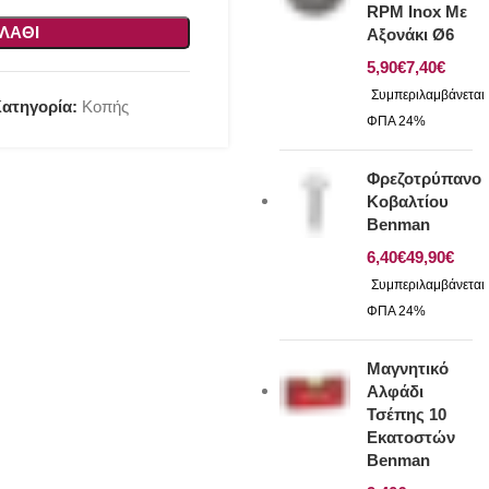
RPM Inox Με
ΛΆΘΙ
Αξονάκι Ø6
€
€
ατηγορία:
Κοπής
Φρεζοτρύπανο
Κοβαλτίου
Benman
€
€
Μαγνητικό
Αλφάδι
Τσέπης 10
Εκατοστών
Benman