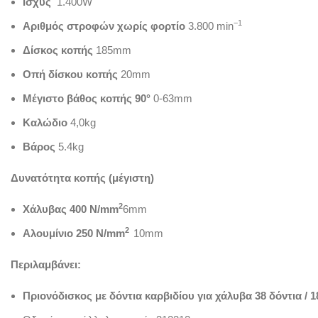
Ισχύς
1.400W
−1
Αριθμός στροφών χωρίς φορτίο
3.800 min
Δίσκος κοπής
185mm
Οπή δίσκου κοπής
20mm
Μέγιστο βάθος κοπής 90°
0-63mm
Καλώδιο
4,0kg
Βάρος
5.4kg
Δυνατότητα κοπής (μέγιστη)
2
Χάλυβας 400 N/mm
6mm
2
Αλουμίνιο 250
N/mm
10mm
Περιλαμβάνει:
Πριονόδισκος με δόντια καρβιδίου για χάλυβα 38 δόντια /