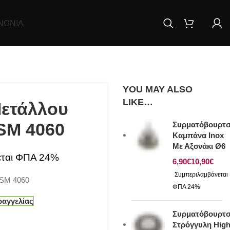
ΝΩΝΊΑ
YOU MAY ALSO
LIKE…
Μετάλλου
SM 4060
Συρματόβουρτ
Καμπάνα Inox
Με Αξονάκι Ø6
€
€
CSM 4060
ραγγελίας
Συρματόβουρτ
Στρόγγυλη Hig