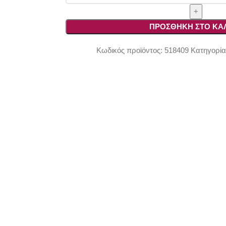
Μπαταρίας
(SOLO)
Flex
ΠΡΟΣΘΉΚΗ ΣΤΟ ΚΑ
MT
18.0
Κωδικός προϊόντος:
518409
Κατηγορία
EC
C
ποσότητα