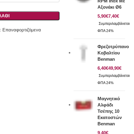
RPM Inox Με
Αξονάκι Ø6
ΛΆΘΙ
€
€
:
Επαναφορτιζόμενα
Φρεζοτρύπανο
Κοβαλτίου
Benman
€
€
Μαγνητικό
Αλφάδι
Τσέπης 10
Εκατοστών
Benman
€