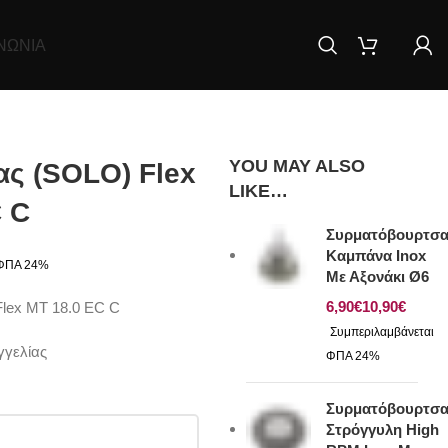
ΝΩΝΊΑ
YOU MAY ALSO
ας (SOLO) Flex
LIKE…
 C
Συρματόβουρτσ
Καμπάνα Inox
Με Αξονάκι Ø6
€
€
lex MT 18.0 EC C
γγελίας
Συρματόβουρτσ
Στρόγγυλη High