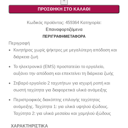
SOLO
Flex
ΠΡΟΣΘΉΚΗ ΣΤΟ ΚΑΛΆΘΙ
MXE
18.0-
Κωδικός προϊόντος:
459364
Κατηγορία:
EC
Επαναφορτιζόμενα
ποσότητα
ΠΕΡΙΓΡΑΦΉ
ΜΕΤΑΦΟΡΆ
Περιγραφή
Κινητήρας χωρίς ψήκτρες με μεγαλύτερη απόδοση και
διάρκεια ζωή
Το ηλεκτρονικό (EMS) προστατεύει το εργαλείο,
αυξάνει την απόδοση και επεκτείνει τη διάρκεια ζωής
Στιβαρό εργαλείο 2 ταχυτήτων για ισχυρή ροπή και
σωστή ταχύτητα για διαφορετικά υλικά ανάμειξης
Περιστροφικός διακόπτης επιλογής ταχύτητας
ανάμειξης. Ταχύτητα 1: για υλικά υψηλού ιξώδους.
Ταχύτητα 2: για υλικά μεσαίου και χαμηλού ιξώδους
ΧΑΡΑΚΤΗΡΙΣΤΙΚΑ