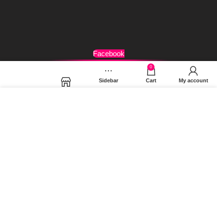
Όροι Χρήσης
Facebook
0
Sidebar
Cart
My account
Shop
Χρησιμοποιούμε cookies για να βελτιώσουμε την εμπειρία
σας στον ιστότοπό μας. Χρησιμοποιώντας τη σελίδα μας,
συμφωνείτε στη χρήση των cookies.
MORE INFO
ACCEPT