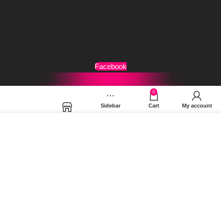
Τρόποι Αποστολής
Όροι Χρήσης
Facebook
0
Sidebar
Cart
My account
Shop
Χρησιμοποιούμε cookies για να βελτιώσουμε την εμπειρία
σας στον ιστότοπό μας. Χρησιμοποιώντας τη σελίδα μας,
συμφωνείτε στη χρήση των cookies.
MORE INFO
ACCEPT