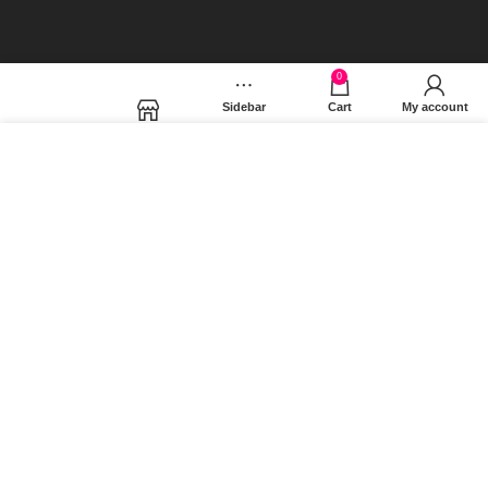
Όροι Χρήσης
0
Facebook
Sidebar
Cart
My account
Shop
Χρησιμοποιούμε cookies για να βελτιώσουμε την εμπειρία
σας στον ιστότοπό μας. Χρησιμοποιώντας τη σελίδα μας,
συμφωνείτε στη χρήση των cookies.
MORE INFO
ACCEPT