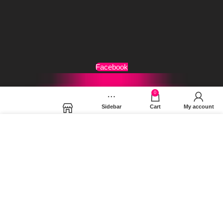
Τρόποι Αποστολής
Όροι Χρήσης
Facebook
0
Sidebar
Cart
My account
Shop
Χρησιμοποιούμε cookies για να βελτιώσουμε την εμπειρία
σας στον ιστότοπό μας. Χρησιμοποιώντας τη σελίδα μας,
συμφωνείτε στη χρήση των cookies.
MORE INFO
ACCEPT