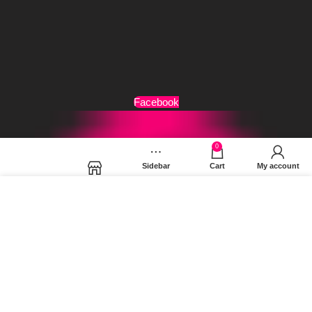
Τρόποι Αποστολής
Όροι Χρήσης
Facebook
0
Sidebar
Cart
My account
Shop
Χρησιμοποιούμε cookies για να βελτιώσουμε την εμπειρία
σας στον ιστότοπό μας. Χρησιμοποιώντας τη σελίδα μας,
συμφωνείτε στη χρήση των cookies.
MORE INFO
ACCEPT