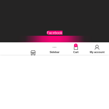
Τρόποι Αποστολής
Όροι Χρήσης
Facebook
0
Sidebar
Cart
My account
Shop
Χρησιμοποιούμε cookies για να βελτιώσουμε την εμπειρία
σας στον ιστότοπό μας. Χρησιμοποιώντας τη σελίδα μας,
συμφωνείτε στη χρήση των cookies.
MORE INFO
ACCEPT