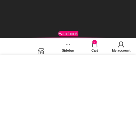
Όροι Χρήσης
Facebook
0
Sidebar
Cart
My account
Shop
Χρησιμοποιούμε cookies για να βελτιώσουμε την εμπειρία
σας στον ιστότοπό μας. Χρησιμοποιώντας τη σελίδα μας,
συμφωνείτε στη χρήση των cookies.
MORE INFO
ACCEPT