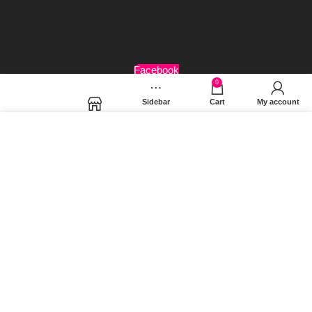
Όροι Χρήσης
Facebook
0
Sidebar
Cart
My account
Shop
Χρησιμοποιούμε cookies για να βελτιώσουμε την εμπειρία
σας στον ιστότοπό μας. Χρησιμοποιώντας τη σελίδα μας,
συμφωνείτε στη χρήση των cookies.
MORE INFO
ACCEPT