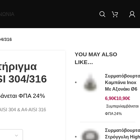
ΝΩΝΊΑ
04/316
YOU MAY ALSO
LIKE…
τήριγμα
SI 304/316
Συρματόβουρτ
Καμπάνα Inox
Με Αξονάκι Ø6
€
€
ISI 304 & A4-AISI 316
Συρματόβουρτ
Στρόγγυλη Hig