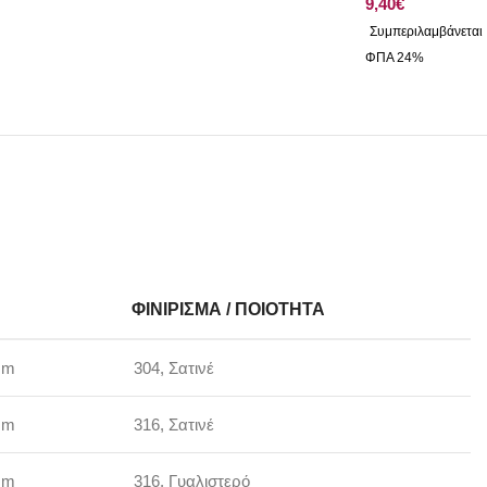
€
ΦΙΝΊΡΙΣΜΑ / ΠΟΙΌΤΗΤΑ
mm
304, Σατινέ
mm
316, Σατινέ
mm
316, Γυαλιστερό