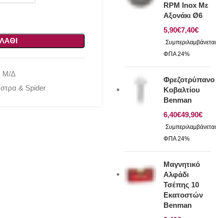
RPM Inox Με
Αξονάκι Ø6
€
€
ΛΆΘΙ
:
Μ/Δ
Φρεζοτρύπανο
άστρα & Spider
Κοβαλτίου
Benman
€
€
Μαγνητικό
Αλφάδι
Τσέπης 10
Εκατοστών
Benman