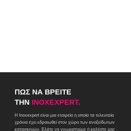
ΠΩΣ ΝΑ ΒΡΕΙΤΕ
ΤΗΝ
INOXEXPERT.
H Inoxexpert είναι μια εταιρεία η οποία τα τελευταία
χρόνια έχει εδραιωθεί στον χώρο των ανοξείδωτων
κατασκευών. Ελάτε να γνωριστούμε ή καλέστε μας