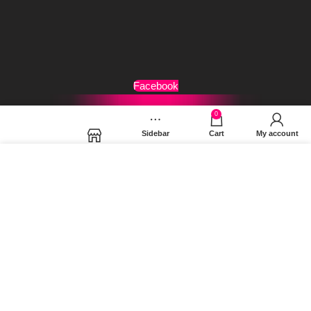
Τρόποι Αποστολής
Όροι Χρήσης
Facebook
0
Sidebar
Cart
My account
Shop
Χρησιμοποιούμε cookies για να βελτιώσουμε την εμπειρία
σας στον ιστότοπό μας. Χρησιμοποιώντας τη σελίδα μας,
συμφωνείτε στη χρήση των cookies.
MORE INFO
ACCEPT