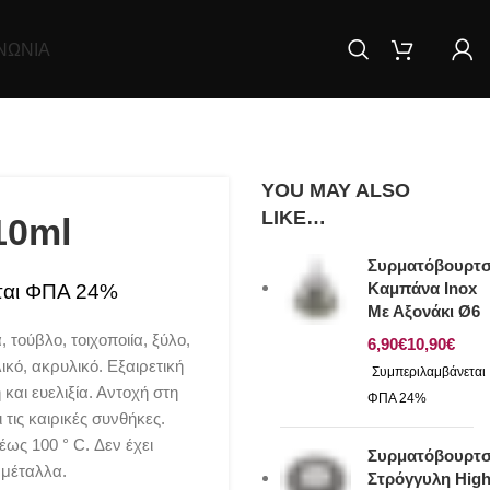
ΝΩΝΊΑ
YOU MAY ALSO
LIKE…
10ml
Συρματόβουρτ
Καμπάνα Inox
Με Αξονάκι Ø6
 τούβλο, τοιχοποιία, ξύλο,
€
€
κό, ακρυλικό. Εξαιρετική
και ευελιξία. Αντοχή στη
τις καιρικές συνθήκες.
ως 100 ° C. Δεν έχει
Συρματόβουρτ
 μέταλλα.
Στρόγγυλη Hig