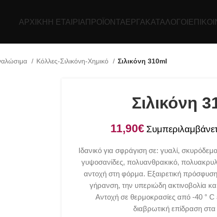
ΑΡΧΙΚΉ
Η ΕΤΑΙΡΊΑ
ΠΡΟΪΌΝΤΑ
ΕΡΓΑ
ΚΑΤΆΛΟΓΟΙ
ΕΠΙΚΟΙ
ναλώσιμα
Κόλλες-Σιλικόνη-Χημικό
Σιλικόνη 310ml
Σιλικόνη 3
€
Ιδανικό για σφράγιση σε: γυαλί, σκυρόδεμα,
γυψοσανίδες, πολυανθρακικό, πολυακρυλι
αντοχή στη φόρμα. Εξαιρετική πρόσφυση 
γήρανση, την υπεριώδη ακτινοβολία και 
Αντοχή σε θερμοκρασίες από -40 ° C έ
διαβρωτική επίδραση στα