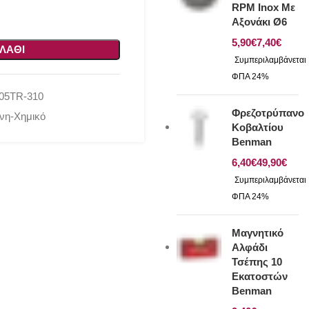
RPM Inox Με
Αξονάκι Ø6
€
€
ΛΆΘΙ
05TR-310
Φρεζοτρύπανο
όνη-Χημικό
Κοβαλτίου
Benman
€
€
Μαγνητικό
Αλφάδι
Τσέπης 10
Εκατοστών
Benman