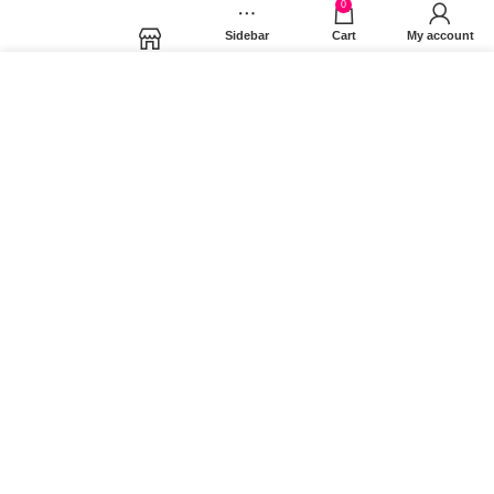
0
Sidebar
Cart
My account
Facebook
Shop
Χρησιμοποιούμε cookies για να βελτιώσουμε την εμπειρία
σας στον ιστότοπό μας. Χρησιμοποιώντας τη σελίδα μας,
συμφωνείτε στη χρήση των cookies.
MORE INFO
ACCEPT
Instagram