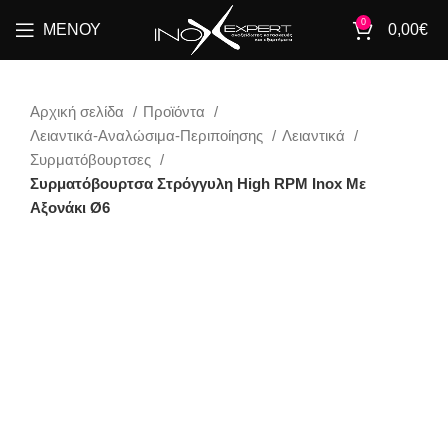
0
ΜΕΝΟΎ
0,00
€
Αρχική σελίδα
Προϊόντα
Λειαντικά-Αναλώσιμα-Περιποίησης
Λειαντικά
Συρματόβουρτσες
Συρματόβουρτσα Στρόγγυλη High RPM Inox Με
Αξονάκι Ø6