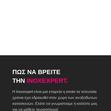
ΠΩΣ ΝΑ ΒΡΕΙΤΕ
ΤΗΝ
INOXEXPERT.
H Inoxexpert είναι μια εταιρεία η οποία τα τελευταία
χρόνια έχει εδραιωθεί στον χώρο των ανοξείδωτων
κατασκευών. Ελάτε να γνωριστούμε ή καλέστε μας
για να μάθετε περισσότερα!