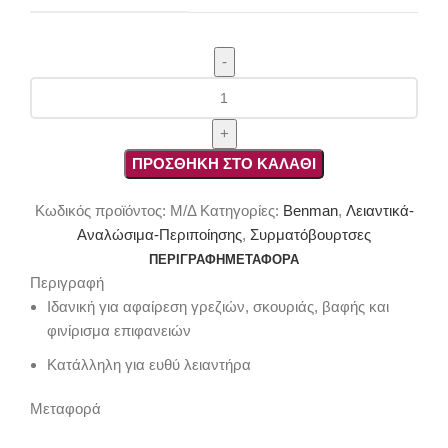
Συρματόβουρτσα
Στρόγγυλη
High
RPM
ΠΡΟΣΘΉΚΗ ΣΤΟ ΚΑΛΆΘΙ
Inox
Με
Κωδικός προϊόντος:
Μ/Δ
Κατηγορίες:
Benman
,
Λειαντικά-
Αξονάκι
Αναλώσιμα-Περιποίησης
,
Συρματόβουρτσες
Ø6
ΠΕΡΙΓΡΑΦΉ
ΜΕΤΑΦΟΡΆ
ποσότητα
Περιγραφή
Ιδανική για αφαίρεση γρεζιών, σκουριάς, βαφής και
φινίρισμα επιφανειών
Κατάλληλη για ευθύ λειαντήρα
Μεταφορά