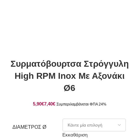
Click to enlarge
Συρματόβουρτσα Στρόγγυλη
High RPM Inox Με Αξονάκι
Ø6
€
€
ΔΙΆΜΕΤΡΟΣ Ø
Εκκαθάριση