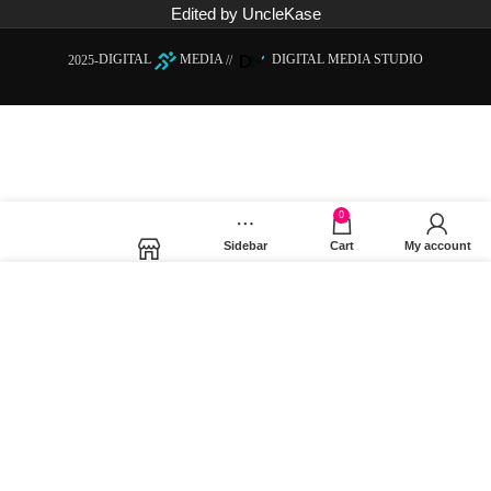
Edited by UncleKase
2025-
DIGITAL
MEDIA
//
DIGITAL MEDIA STUDIO
0
Sidebar
Cart
My account
Shop
Χρησιμοποιούμε cookies για να βελτιώσουμε την εμπειρία
σας στον ιστότοπό μας. Χρησιμοποιώντας τη σελίδα μας,
συμφωνείτε στη χρήση των cookies.
MORE INFO
ACCEPT