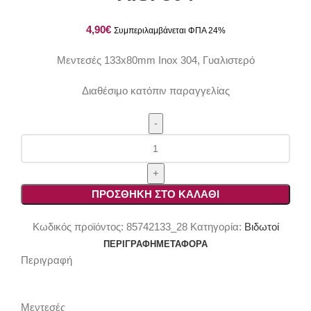
€
Μεντεσές 133x80mm Inox 304, Γυαλιστερό
Διαθέσιμο κατόπιν παραγγελίας
Μεντεσές
133x80mm
Inox
AISI
ΠΡΟΣΘΉΚΗ ΣΤΟ ΚΑΛΆΘΙ
304
ποσότητα
Κωδικός προϊόντος:
85742133_28
Κατηγορία:
Βιδωτοί
ΠΕΡΙΓΡΑΦΉ
ΜΕΤΑΦΟΡΆ
Περιγραφή
Μεντεσές