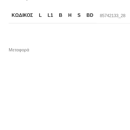
ΚΩΔΙΚΟΣ
L
L1
B
H
S
BD
85742133_28
Μεταφορά