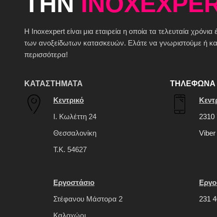
ΤΗΝ
INOXEXPER
H Inoxexpert είναι μια εταιρεία η οποία τα τελευταία χρόνια
των ανοξείδωτων κατασκευών. Ελάτε να γνωριστούμε ή καλ
περισσότερα!
ΚΑΤΑΣΤΗΜΑΤΑ
ΤΗΛΕΦΩΝΑ 
Κεντρικό
Κεντ
Ι. Κωλέττη 24
2310 
Θεσσαλονίκη
Viber
Τ.Κ. 54627
Εργοστάσιο
Εργο
Στέφανου Μάστορα 2
231 4
Καλοχώρι