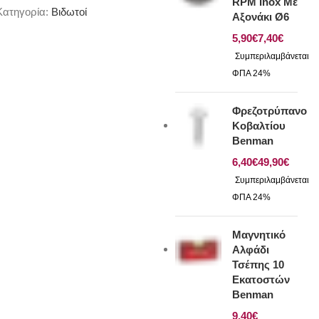
RPM Inox Με
Κατηγορία:
Βιδωτοί
Αξονάκι Ø6
€
€
Φρεζοτρύπανο
Κοβαλτίου
Benman
€
€
Μαγνητικό
Αλφάδι
Τσέπης 10
Εκατοστών
Benman
€