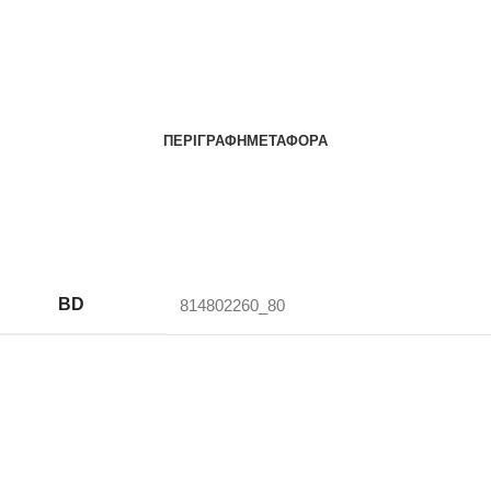
ΠΕΡΙΓΡΑΦΉ
ΜΕΤΑΦΟΡΆ
BD
814802260_80