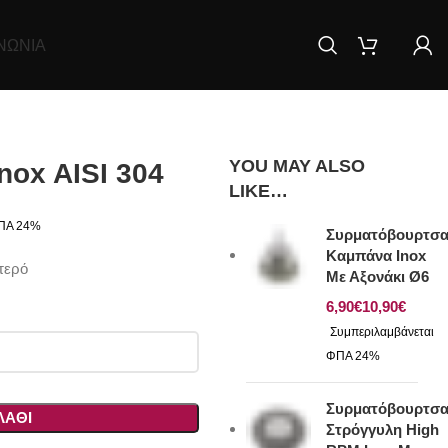
ΝΩΝΊΑ
YOU MAY ALSO
ox AISI 304
LIKE…
Συρματόβουρτσ
Καμπάνα Inox
τερό
Με Αξονάκι Ø6
€
€
Συρματόβουρτσ
ΛΆΘΙ
Στρόγγυλη High