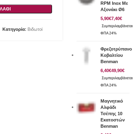
RPM Inox Με
ΛΆΘΙ
Αξονάκι Ø6
€
€
Κατηγορία:
Βιδωτοί
Φρεζοτρύπανο
Κοβαλτίου
Benman
€
€
Μαγνητικό
Αλφάδι
Τσέπης 10
Εκατοστών
Benman