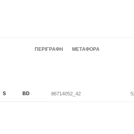
ΠΕΡΙΓΡΑΦΉ
ΜΕΤΑΦΟΡΆ
S
BD
86714052_42
5