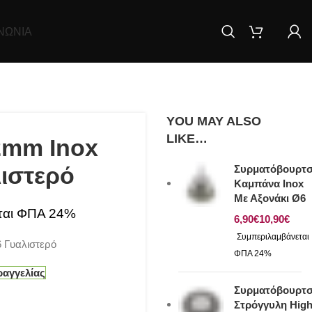
ΝΩΝΊΑ
YOU MAY ALSO
LIKE…
2mm Inox
λιστερό
Συρματόβουρτ
Καμπάνα Inox
Με Αξονάκι Ø6
€
€
 Γυαλιστερό
ραγγελίας
Συρματόβουρτ
Στρόγγυλη Hig