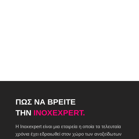
ΠΩΣ ΝΑ ΒΡΕΙΤΕ
ΤΗΝ
INOXEXPERT.
H Inoxexpert είναι μια εταιρεία η οποία τα τελευταία
χρόνια έχει εδραιωθεί στον χώρο των ανοξείδωτων