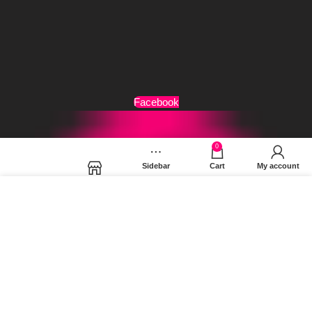
Τρόποι Αποστολής
Όροι Χρήσης
Facebook
0
Sidebar
Cart
My account
Shop
Χρησιμοποιούμε cookies για να βελτιώσουμε την εμπειρία
σας στον ιστότοπό μας. Χρησιμοποιώντας τη σελίδα μας,
συμφωνείτε στη χρήση των cookies.
MORE INFO
ACCEPT