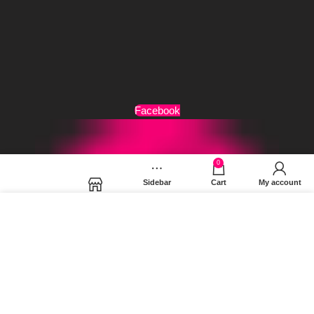
Τρόποι Αποστολής
Όροι Χρήσης
Facebook
0
Sidebar
Cart
My account
Shop
Χρησιμοποιούμε cookies για να βελτιώσουμε την εμπειρία
σας στον ιστότοπό μας. Χρησιμοποιώντας τη σελίδα μας,
συμφωνείτε στη χρήση των cookies.
MORE INFO
ACCEPT