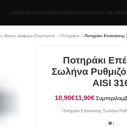
ΑΡΧΙΚΉ
Η ΕΤΑΙΡΊΑ
ΠΡΟΪΌΝΤΑ
ΕΡΓΑ
ΚΑΤΆΛΟΓΟΙ
ΕΠΙΚΟΙ
ες-Βάσεις-Διάφορα Εξαρτήματα
Ποτηράκια
Ποτηράκι Επέκτασης Σ
Ποτηράκι Επ
Σωλήνα Ρυθμιζό
AISI 31
€
€
Ποτηράκι Επέκτασης Σωλήνα Ρυθμ
Φ