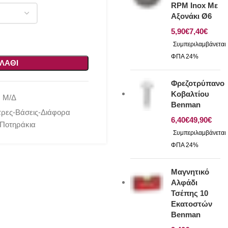
RPM Inox Με
Αξονάκι Ø6
€
€
ΛΆΘΙ
Φρεζοτρύπανο
Κοβαλτίου
:
Μ/Δ
Benman
τρες-Βάσεις-Διάφορα
€
€
Ποτηράκια
Μαγνητικό
Αλφάδι
Τσέπης 10
Εκατοστών
Benman