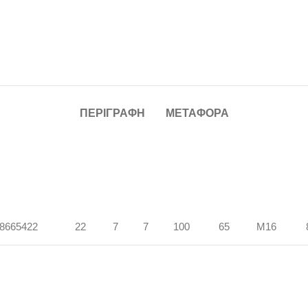
ΠΕΡΙΓΡΑΦΉ
ΜΕΤΑΦΟΡΆ
8665422
22
7
7
100
65
M16