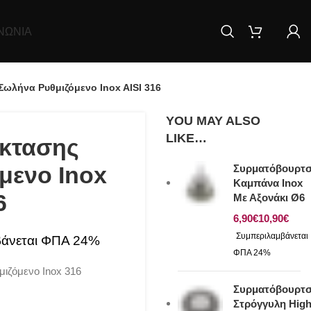
ΝΩΝΊΑ
ωλήνα Ρυθμιζόμενο Inox AISI 316
YOU MAY ALSO
LIKE…
έκτασης
μενο Inox
Συρματόβουρτ
Καμπάνα Inox
6
Με Αξονάκι Ø6
€
€
ιζόμενο Inox 316
Συρματόβουρτ
Στρόγγυλη Hig