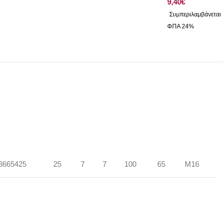
€
8665425
25
7
7
100
65
M16