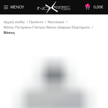
0
ΜΕΝΟΎ
0,00
€
Αρχική σελίδα
Προϊόντα
Ναυτιλιακά
Μάπες-Ποτηράκια-Γλίστρες-Βάσεις-Διάφορα Εξαρτήματα
Βάσεις