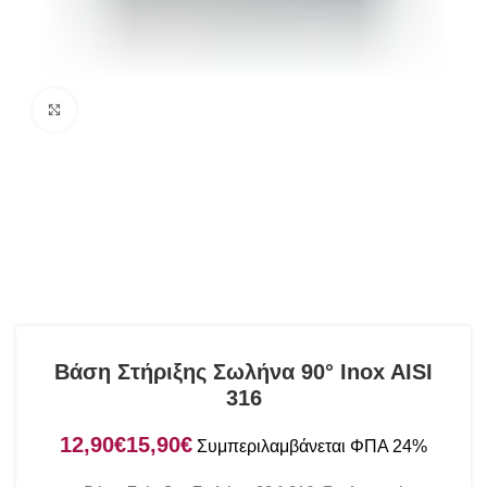
Click to enlarge
Βάση Στήριξης Σωλήνα 90° Inox AISI
316
€
€