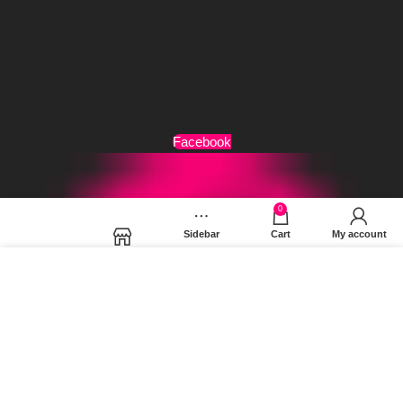
Τρόποι Αποστολής
Όροι Χρήσης
Facebook
0
Sidebar
Cart
My account
Shop
Χρησιμοποιούμε cookies για να βελτιώσουμε την εμπειρία
σας στον ιστότοπό μας. Χρησιμοποιώντας τη σελίδα μας,
συμφωνείτε στη χρήση των cookies.
MORE INFO
ACCEPT