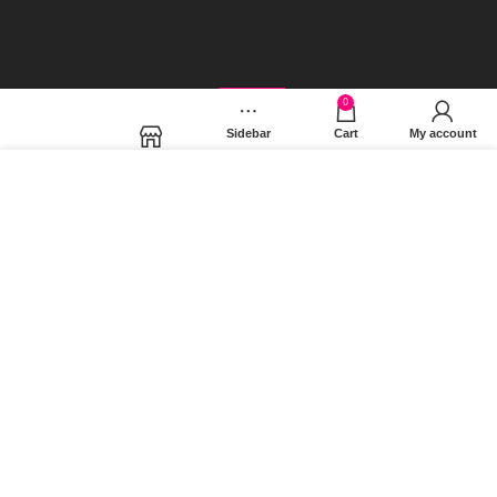
Όροι Χρήσης
Facebook
0
Sidebar
Cart
My account
Shop
Χρησιμοποιούμε cookies για να βελτιώσουμε την εμπειρία
σας στον ιστότοπό μας. Χρησιμοποιώντας τη σελίδα μας,
συμφωνείτε στη χρήση των cookies.
MORE INFO
ACCEPT