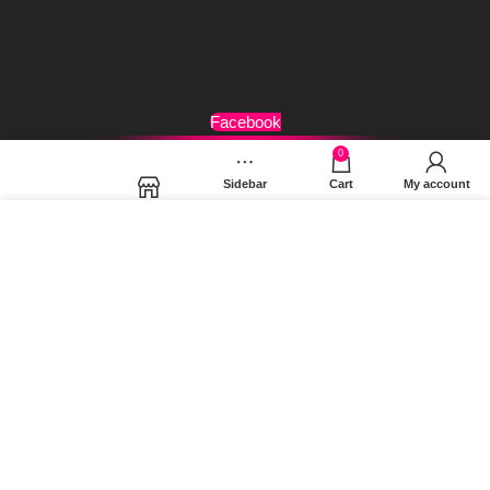
Όροι Χρήσης
Facebook
0
Sidebar
Cart
My account
Shop
Χρησιμοποιούμε cookies για να βελτιώσουμε την εμπειρία
σας στον ιστότοπό μας. Χρησιμοποιώντας τη σελίδα μας,
συμφωνείτε στη χρήση των cookies.
MORE INFO
ACCEPT