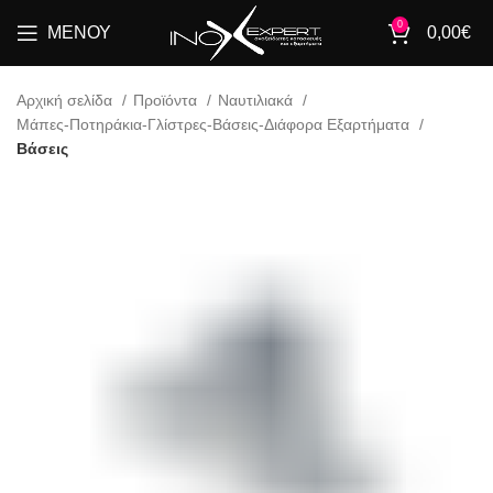
0
ΜΕΝΟΎ
0,00
€
Αρχική σελίδα
Προϊόντα
Ναυτιλιακά
Μάπες-Ποτηράκια-Γλίστρες-Βάσεις-Διάφορα Εξαρτήματα
Βάσεις