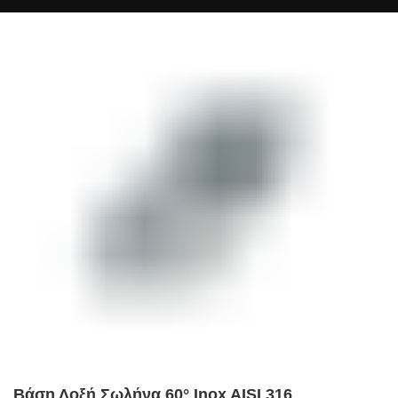
Βάση Λοξή Σωλήνα 60° Inox AISI 316