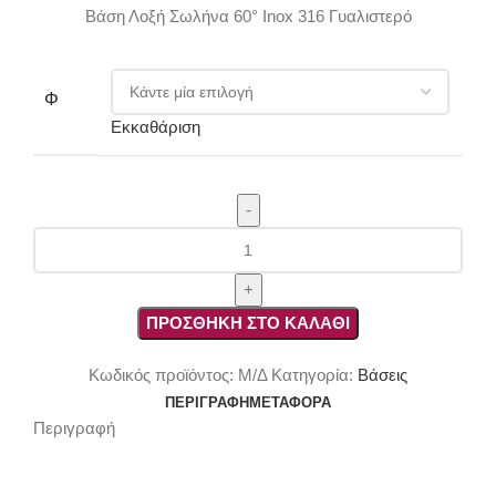
Βάση Λοξή Σωλήνα 60° Inox 316 Γυαλιστερό
Φ
Εκκαθάριση
Βάση
Λοξή
Σωλήνα
60°
ΠΡΟΣΘΉΚΗ ΣΤΟ ΚΑΛΆΘΙ
Inox
AISI
Κωδικός προϊόντος:
Μ/Δ
Κατηγορία:
Βάσεις
316
ΠΕΡΙΓΡΑΦΉ
ΜΕΤΑΦΟΡΆ
ποσότητα
Περιγραφή