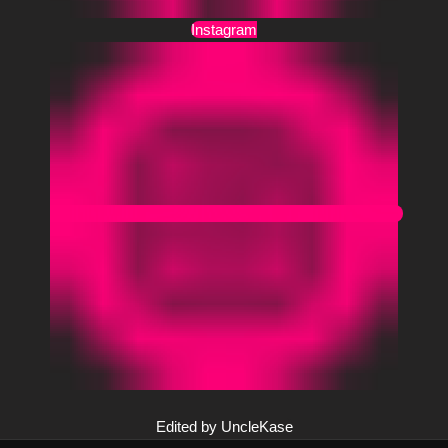
Instagram
Edited by UncleKase