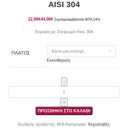
AISI 304
€
€
Χερούλι με Σπείρωμα Inox 304
ΠΛΆΤΟΣ
Εκκαθάριση
Χερούλι
με
Σπείρωμα
Inox
ΠΡΟΣΘΉΚΗ ΣΤΟ ΚΑΛΆΘΙ
AISI
304
Κωδικός προϊόντος:
Μ/Δ
Κατηγορία:
Χειρολαβές