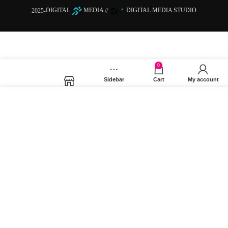
2025-
DIGITAL
MEDIA
//
DIGITAL MEDIA STUDIO
0
Sidebar
Cart
My account
Shop
Χρησιμοποιούμε cookies για να βελτιώσουμε την εμπειρία
σας στον ιστότοπό μας. Χρησιμοποιώντας τη σελίδα μας,
συμφωνείτε στη χρήση των cookies.
MORE INFO
ACCEPT