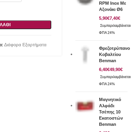
RPM Inox Με
Αξονάκι Ø6
€
€
ΛΆΘΙ
α:
Διάφορα Εξαρτήματα
Φρεζοτρύπανο
Κοβαλτίου
Benman
€
€
Μαγνητικό
Αλφάδι
Τσέπης 10
Εκατοστών
Benman