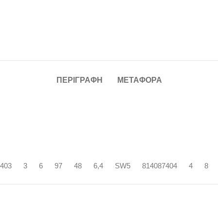
ΠΕΡΙΓΡΑΦΉ
ΜΕΤΑΦΟΡΆ
403
3
6
97
48
6,4
SW5
814087404
4
8