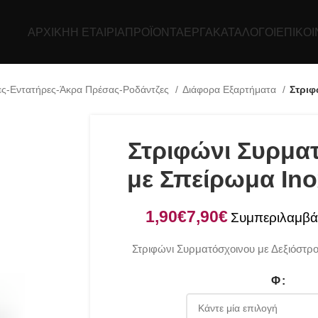
ΑΡΧΙΚΉ
Η ΕΤΑΙΡΊΑ
ΠΡΟΪΌΝΤΑ
ΕΡΓΑ
ΚΑΤΆΛΟΓΟΙ
ΕΠΙΚΟΙ
ες-Εντατήρες-Άκρα Πρέσας-Ροδάντζες
Διάφορα Εξαρτήματα
Στριφ
Στριφώνι Συρμα
με Σπείρωμα Ino
€
€
Στριφώνι Συρματόσχοινου με Δεξιόστρ
Φ