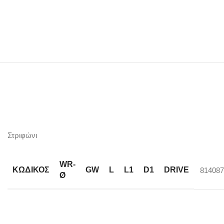
Στριφώνι
WR-
ΚΩΔΙΚΟΣ
GW
L
L1
D1
DRIVE
814087
Ø