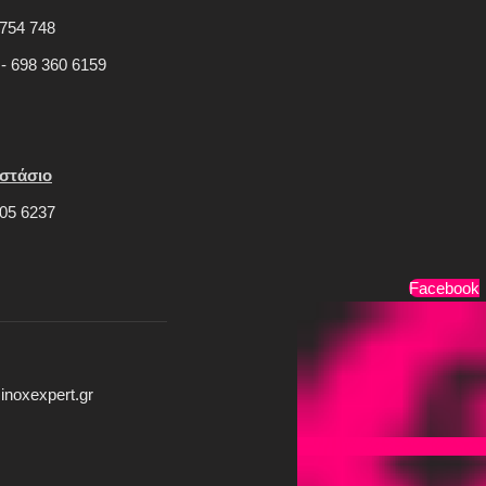
754 748
 - 698 360 6159
στάσιο
05 6237
Τρόποι Πληρωμής
Facebook
inoxexpert.gr