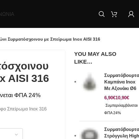
ΝΩΝΊΑ
ώνι Συρματόσχοινου με Σπείρωμα Inox AISI 316
YOU MAY ALSO
LIKE…
τόσχοινου
x AISI 316
Συρματόβουρτ
Καμπάνα Inox
Με Αξονάκι Ø6
€
€
οφο Σπείρωμα Inox 316
Συρματόβουρτ
Στρόγγυλη Hig