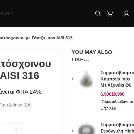
ΝΩΝΊΑ
ατόσχοινου με Γάντζο Inox AISI 316
YOU MAY ALSO
LIKE…
ατόσχοινου
 AISI 316
Συρματόβουρτ
Καμπάνα Inox
Με Αξονάκι Ø6
€
€
άντζο Inox 316
Συρματόβουρτ
Στρόγγυλη Hig