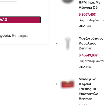
RPM Inox Με
Αξονάκι Ø6
€
€
ΛΆΘΙ
γορία:
Εντατήρες
Φρεζοτρύπανο
Κοβαλτίου
Benman
€
€
Μαγνητικό
Αλφάδι
Τσέπης 10
Εκατοστών
Benman