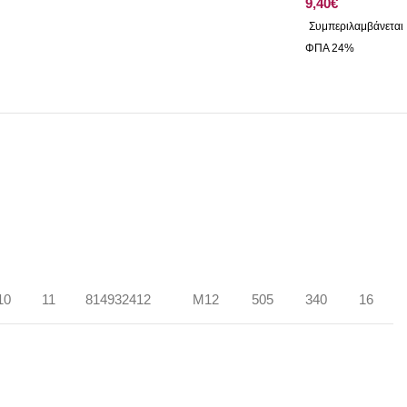
€
10
11
814932412
M12
505
340
16