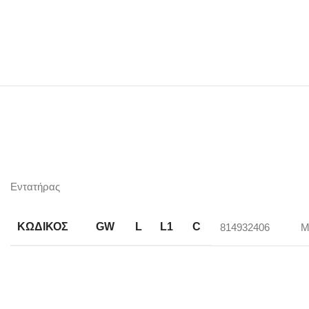
Εντατήρας
ΚΩΔΙΚΟΣ
GW
L
L1
C
814932406
M