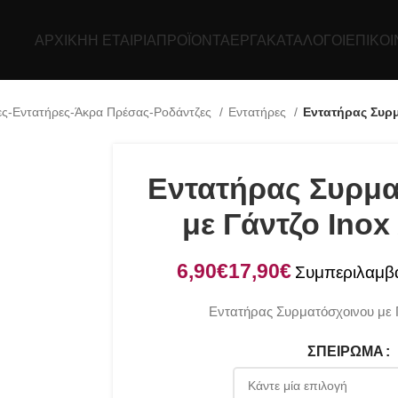
ΑΡΧΙΚΉ
Η ΕΤΑΙΡΊΑ
ΠΡΟΪΌΝΤΑ
ΕΡΓΑ
ΚΑΤΆΛΟΓΟΙ
ΕΠΙΚΟΙ
ες-Εντατήρες-Άκρα Πρέσας-Ροδάντζες
Εντατήρες
Εντατήρας Συρμ
Εντατήρας Συρμ
με Γάντζο Inox
€
€
Εντατήρας Συρματόσχοινου με Γ
ΣΠΕΊΡΩΜΑ