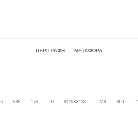
ΠΕΡΙΓΡΑΦΉ
ΜΕΤΑΦΟΡΆ
6
235
175
10
814932408
M8
300
2