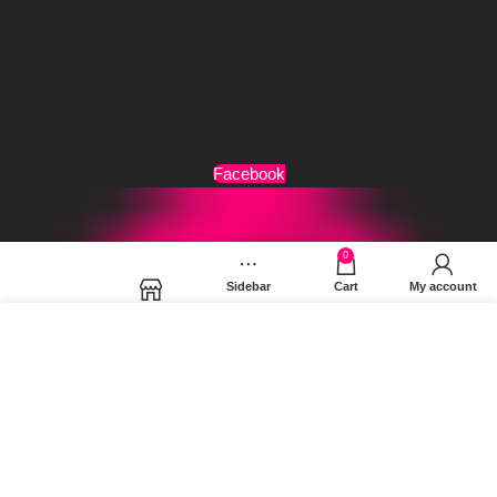
Τρόποι Αποστολής
Όροι Χρήσης
Facebook
0
Sidebar
Cart
My account
Shop
Χρησιμοποιούμε cookies για να βελτιώσουμε την εμπειρία
σας στον ιστότοπό μας. Χρησιμοποιώντας τη σελίδα μας,
συμφωνείτε στη χρήση των cookies.
MORE INFO
ACCEPT