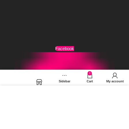
Τρόποι Αποστολής
Όροι Χρήσης
Facebook
0
Sidebar
Cart
My account
Shop
Χρησιμοποιούμε cookies για να βελτιώσουμε την εμπειρία
σας στον ιστότοπό μας. Χρησιμοποιώντας τη σελίδα μας,
συμφωνείτε στη χρήση των cookies.
MORE INFO
ACCEPT