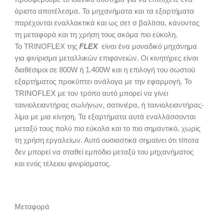
άριστο αποτέλεσμα. Τα μηχανήματα και τα εξαρτήματα
παρέχονται εναλλακτικά και ως σετ σ βαλίτσα, κάνοντας
τη μεταφορά και τη χρήση τους ακόμα πιο εύκολη.
Το TRINOFLEX της
FLEX
είναι ένα μοναδικό μηχάνημα
για φινίρισμα μεταλλικών επιφανειών. Οι κινητήρες είναι
διαθέσιμοι σε 800W ή 1.400W και η επιλογή του σωστού
εξαρτήματος προκύπτει ανάλογα με την εφαρμογή. Το
TRINOFLEX με τον τρόπο αυτό μπορεί να γίνει
ταινιολειαντήρας σωλήνων, σατινιέρα, ή ταινιολειαντήρας-
λίμα με μια κίνηση. Τα εξαρτήματα αυτά εναλλάσσονται
μεταξύ τους πολύ πιο εύκολα και το πιο σημαντικό, χωρίς
τη χρήση εργαλείων. Αυτό ουσιαστικά σημαίνει ότι τίποτα
δεν μπορεί να σταθεί εμπόδιο μεταξύ του μηχανήματος
και ενός τέλειου φινιρίσματος.
Μεταφορά