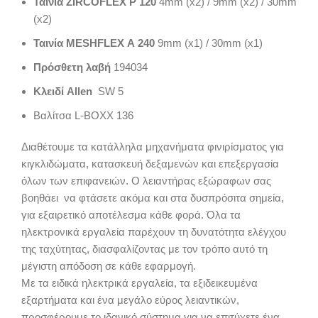
Ταινία ZIRCOFLEX P 120
4mm (x2) / 9mm (x2) / 30mm
(x2)
Ταινία MESHFLEX Α 240
9mm (x1) / 30mm (x1)
Πρόσθετη λαβή
194034
Κλειδί Allen
SW 5
Βαλίτσα L-BOXX 136
Διαθέτουμε τα κατάλληλα μηχανήματα φινιρίσματος για
κιγκλιδώματα, κατασκευή δεξαμενών και επεξεργασία
όλων των επιφανειών. Ο λειαντήρας εξώραφων σας
βοηθάει να φτάσετε ακόμα και στα δυσπρόσιτα σημεία,
για εξαιρετικό αποτέλεσμα κάθε φορά. Όλα τα
ηλεκτρονικά εργαλεία παρέχουν τη δυνατότητα ελέγχου
της ταχύτητας, διασφαλίζοντας με τον τρόπο αυτό τη
μέγιστη απόδοση σε κάθε εφαρμογή.
Με τα ειδικά ηλεκτρικά εργαλεία, τα εξιδεικευμένα
εξαρτήματα και ένα μεγάλο εύρος λειαντικών,
προσφέρουμε το ιδανικό σύστημα για να επιτύχετε ένα