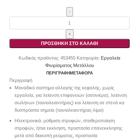
Ταινιολειαντήρας-
Λίμα
800W
Flex
ΠΡΟΣΘΉΚΗ ΣΤΟ ΚΑΛΆΘΙ
FBE
8-
Κωδικός προϊόντος:
453455
Κατηγορία:
Εργαλεία
4
Φινιρίσματος Μετάλλου
140
ΠΕΡΙΓΡΑΦΉ
ΜΕΤΑΦΟΡΆ
ποσότητα
Περιγραφή
Μοναδικό σύστημα αλλαγής της κεφαλής, χωρίς
εργαλεία, για λείανση επιφανειών (σατινιέρα), λείανση
σωλήνων (ταινιολειαντήρας) και λείανση σε στενά κα
δυσπρόσιτα σημεία (ταινιολειαντήρας-λίμα)
Ηλεκτρονικά: ρύθμιση στροφών, σταθεροποίηση
στροφών, ήπια εκκίνηση, προστασία επανεκκίνησης
μετά από διακοπή ρεύματος, προστασία