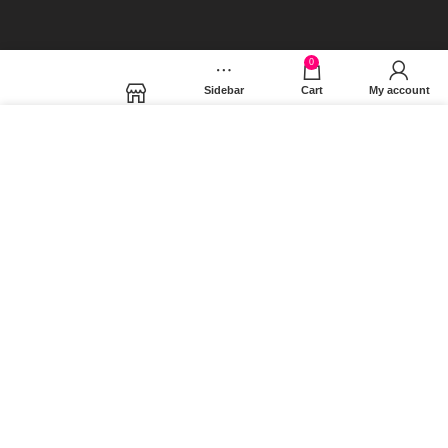
Όροι Χρήσης
0
Facebook
Sidebar
Cart
My account
Shop
Χρησιμοποιούμε cookies για να βελτιώσουμε την εμπειρία
σας στον ιστότοπό μας. Χρησιμοποιώντας τη σελίδα μας,
συμφωνείτε στη χρήση των cookies.
MORE INFO
ACCEPT
Instagram