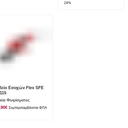
βείο Εσοχών Flex SFE
 115
εία Φινιρίσματος
€