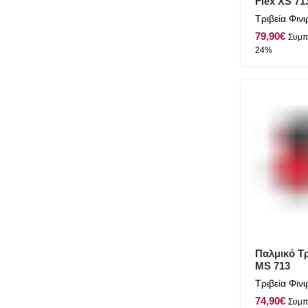
Flex XS 71
Τριβεία Φιν
€
Παλμικό Τρ
MS 713
Τριβεία Φιν
€