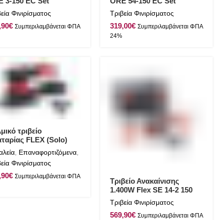
 3-150 EC Set
ORE 54-150 EC Set
εία Φινιρίσματος
Τριβεία Φινιρίσματος
€
€
μικό τριβείο
ταρίας FLEX (Solo)
 2-80 18-EC C
αλεία
,
Επαναφορτιζόμενα
,
εία Φινιρίσματος
€
Τριβείο Ανακαίνισης
1.400W Flex SE 14-2 150
SUPRAFLEX
Τριβεία Φινιρίσματος
€