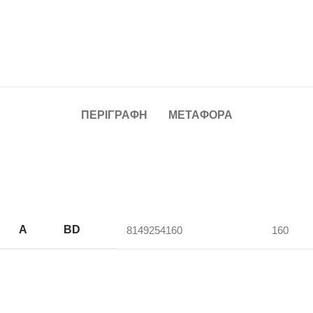
ΠΕΡΙΓΡΑΦΉ
ΜΕΤΑΦΟΡΆ
A
BD
8149254160
160