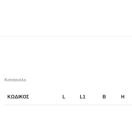
Κοτσανέλο
ΚΩΔΙΚΟΣ
L
L1
B
H