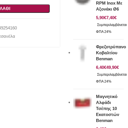
RPM Inox Με
ΛΆΘΙ
Αξονάκι Ø6
€
€
49254160
τσανέλα
Φρεζοτρύπανο
Κοβαλτίου
Benman
€
€
Μαγνητικό
Αλφάδι
Τσέπης 10
Εκατοστών
Benman