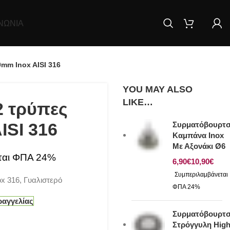
ΝΩΝΊΑ
mm Inox AISI 316
YOU MAY ALSO
LIKE…
2 τρύπες
ISI 316
Συρματόβουρτ
Καμπάνα Inox
Με Αξονάκι Ø6
€
€
x 316, Γυαλιστερό
ραγγελίας
Συρματόβουρτ
Στρόγγυλη Hig