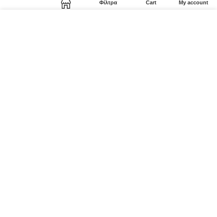
Φίλτρα
Cart
My account
Shop
Χρησιμοποιούμε cookies για να βελτιώσουμε την εμπειρία
σας στον ιστότοπό μας. Χρησιμοποιώντας τη σελίδα μας,
συμφωνείτε στη χρήση των cookies.
MORE INFO
ACCEPT
Instagram