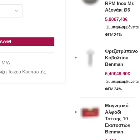
RPM Inox Με
Αξονάκι Ø6
€
€
ΛΆΘΙ
Φρεζοτρύπανο
Κοβαλτίου
:
Μ/Δ
Benman
ριξη Τοίχου Κουπαστής
€
€
Μαγνητικό
Αλφάδι
Τσέπης 10
Εκατοστών
Benman