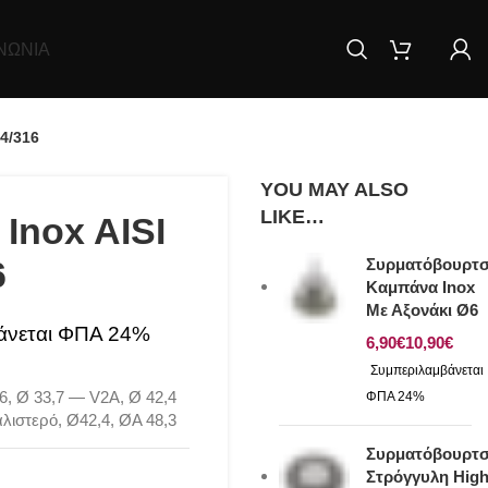
ΝΩΝΊΑ
04/316
YOU MAY ALSO
LIKE…
 Inox AISI
6
Συρματόβουρτ
Καμπάνα Inox
Με Αξονάκι Ø6
€
€
16, Ø 33,7 — V2A, Ø 42,4
λιστερό, Ø42,4, ØA 48,3
Συρματόβουρτ
Στρόγγυλη Hig