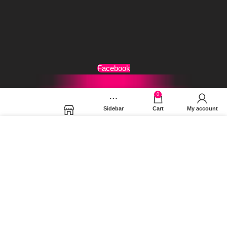
Τρόποι Αποστολής
Όροι Χρήσης
Facebook
0
Sidebar
Cart
My account
Shop
Χρησιμοποιούμε cookies για να βελτιώσουμε την εμπειρία
σας στον ιστότοπό μας. Χρησιμοποιώντας τη σελίδα μας,
συμφωνείτε στη χρήση των cookies.
MORE INFO
ACCEPT