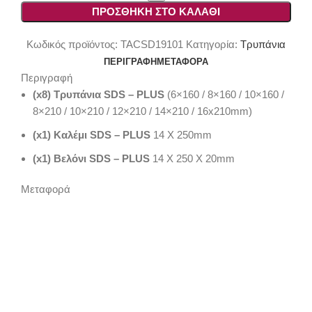
Καλέμια
ΠΡΟΣΘΉΚΗ ΣΤΟ ΚΑΛΆΘΙ
SDS
PLUS
Κωδικός προϊόντος:
TACSD19101
Κατηγορία:
Τρυπάνια
(10τεμ)
ΠΕΡΙΓΡΑΦΉ
ΜΕΤΑΦΟΡΆ
Total
Περιγραφή
ποσότητα
(x8) Τρυπάνια SDS – PLUS
(6×160 / 8×160 / 10×160 /
8×210 / 10×210 / 12×210 / 14×210 / 16x210mm)
(x1) Kαλέμι SDS – PLUS
14 X 250mm
(x1) Βελόνι SDS – PLUS
14 X 250 X 20mm
Μεταφορά