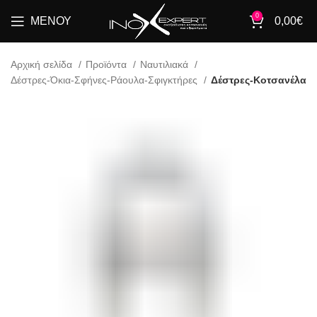
0
ΜΕΝΟΎ
0,00
€
Αρχική σελίδα
Προϊόντα
Ναυτιλιακά
Δέστρες-Όκια-Σφήνες-Ράουλα-Σφιγκτήρες
Δέστρες-Κοτσανέλα