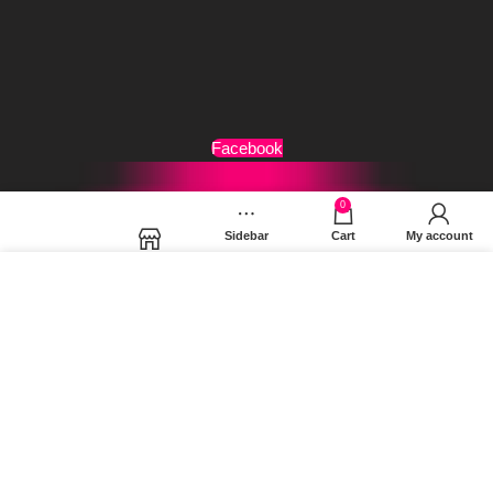
Τρόποι Αποστολής
Όροι Χρήσης
Facebook
0
Sidebar
Cart
My account
Shop
Χρησιμοποιούμε cookies για να βελτιώσουμε την εμπειρία
σας στον ιστότοπό μας. Χρησιμοποιώντας τη σελίδα μας,
συμφωνείτε στη χρήση των cookies.
MORE INFO
ACCEPT