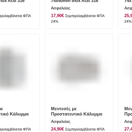
ox AISI 316
74x40mm Inox AISI 316
74x
ό
Γυαλιστερό
Γυα
Ασφαλείας
Ασφ
€
με
Μεντεσές με
Μεν
τικό Κάλυμμα
Προστατευτικό Κάλυμμα
Προ
ox AISI 316
60x45mm Inox AISI 316
65x
Ασφαλείας
Ασφ
ό
Γυαλιστερό
Γυα
€