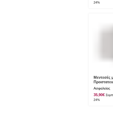
Μεντεσές 
Προστατευ
78x83mm In
Ασφαλείας
Γυαλιστερ
€