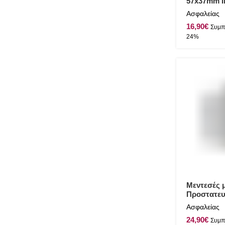
57x37mm In
Γυαλιστερ
Ασφαλείας
€
Μεντεσές 
Προστατευ
42x45mm In
Ασφαλείας
Γυαλιστερ
€