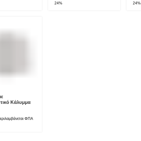
με
τικό Κάλυμμα
ox AISI 316
ό