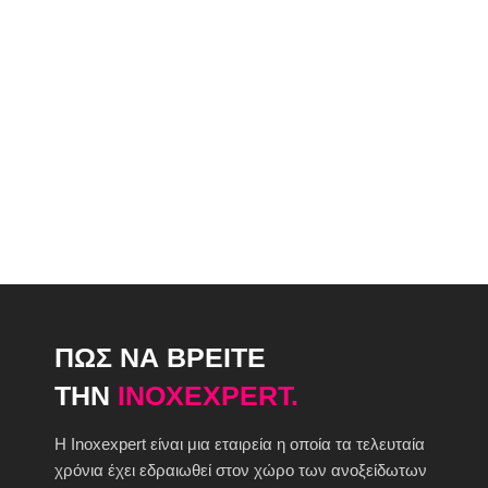
ΠΩΣ ΝΑ ΒΡΕΙΤΕ
ΤΗΝ
INOXEXPERT.
H Inoxexpert είναι μια εταιρεία η οποία τα τελευταία
χρόνια έχει εδραιωθεί στον χώρο των ανοξείδωτων