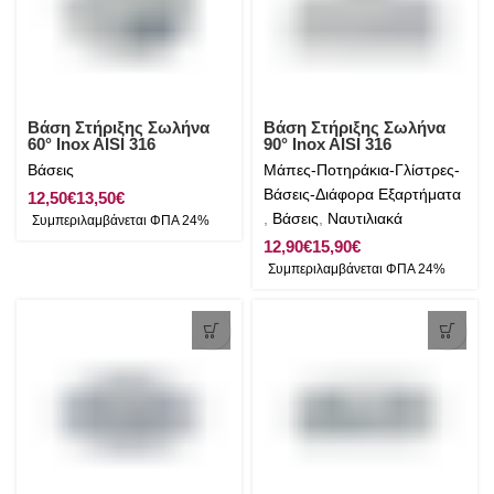
Βάση Στήριξης Σωλήνα
Βάση Στήριξης Σωλήνα
60° Inox AISI 316
90° Inox AISI 316
Βάσεις
Μάπες-Ποτηράκια-Γλίστρες-
Βάσεις-Διάφορα Εξαρτήματα
€
€
,
Βάσεις
,
Ναυτιλιακά
€
€